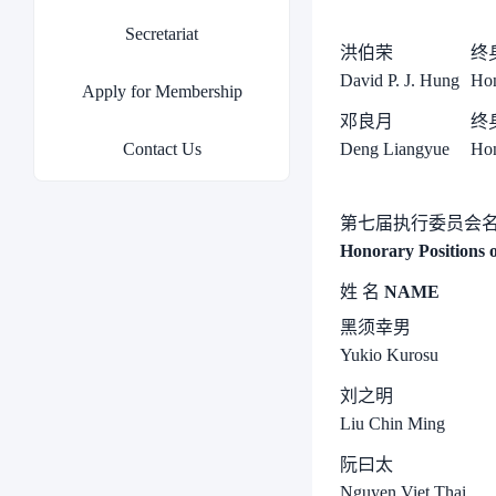
Secretariat
洪伯荣
终
David P. J. Hung
Hon
Apply for Membership
邓良月
终
Contact Us
Deng Liangyue
Hon
第七届执行委员会
Honorary Positions o
姓
名
NAME
黑须幸男
Yukio Kurosu
刘之明
Liu Chin Ming
阮曰太
Nguyen Viet Thai